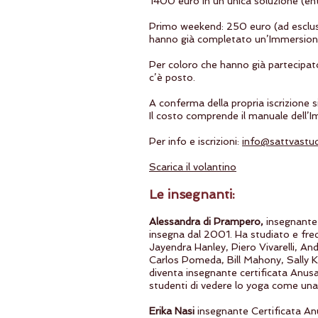
1400 euro in un’unica soluzione (en
Primo weekend: 250 euro (ad esclusi
hanno già completato un’Immersion 
Per coloro che hanno già partecipat
c’è posto.
A conferma della propria iscrizione s
Il costo comprende il manuale dell’I
Per info e iscrizioni:
info@sattvastud
Scarica il volantino
Le insegnanti:
Alessandra di Prampero,
insegnante 
insegna dal 2001. Ha studiato e freq
Jayendra Hanley, Piero Vivarelli, An
Carlos Pomeda, Bill Mahony, Sally 
diventa insegnante certificata Anusa
studenti di vedere lo yoga come una p
Erika Nasi
insegnante Certificata An