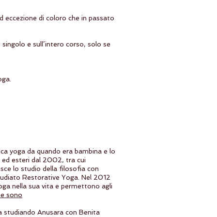
d eccezione di coloro che in passato
ingolo e sull’intero corso, solo se
oga.
ica yoga da quando era bambina e lo
 ed esteri dal 2002, tra cui
ce lo studio della filosofia con
tudiato Restorative Yoga. Nel 2012
oga nella sua vita e permettono agli
e sono
ta studiando Anusara con Benita