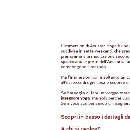
L’Immersion di Anusara Yoga è una 
suddivise in sette weekend, che presen
pranayama e la meditazione secondo 
spalancano le porte dell’Anusara, fa
compongono il metodo.
Ma l’Immersion non è soltanto un cors
all’essenza di ogni cosa e scoprire 
Se hai voglia di fare un viaggio mer
insegnare yoga
, ma solo perché vuoi
Se invece stai pensando di insegnare
Scopri in basso i dettagli 
A chi si rivolge?