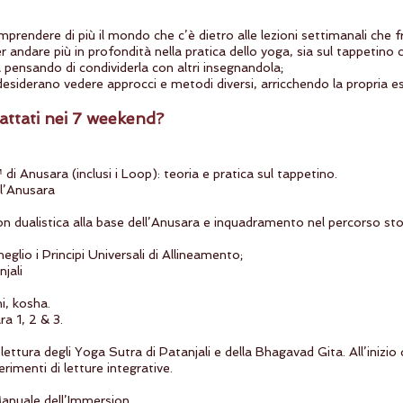
omprendere di più il mondo che c’è dietro alle lezioni settimanali che 
r andare più in profondità nella pratica dello yoga, sia sul tappetino c
a pensando di condividerla con altri insegnandola;
e desiderano vedere approcci e metodi diversi, arricchendo la propria es
attati nei 7 weekend?
 di Anusara (inclusi i Loop): teoria e pratica sul tappetino.
l’Anusara
non dualistica alla base dell’Anusara e inquadramento nel percorso sto
io i Principi Universali di Allineamento;
jali
ni, kosha.
a 1, 2 & 3.
lettura degli Yoga Sutra di Patanjali e della Bhagavad Gita. All’inizio 
erimenti di letture integrative.
 Manuale dell’Immersion.