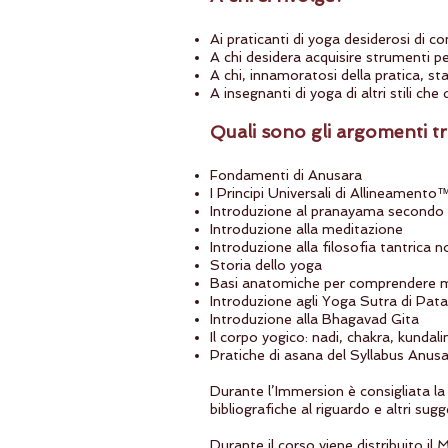
Ai praticanti di yoga desiderosi di c
A chi desidera acquisire strumenti pe
A chi, innamoratosi della pratica, st
A insegnanti di yoga di altri stili ch
Quali sono gli argomenti tr
Fondamenti di Anusara
I Principi Universali di Allineamento™
Introduzione al pranayama secondo 
Introduzione alla meditazione
Introduzione alla filosofia tantrica 
Storia dello yoga
Basi anatomiche per comprendere megl
Introduzione agli Yoga Sutra di Patan
Introduzione alla Bhagavad Gita
Il corpo yogico: nadi, chakra, kundali
Pratiche di asana del Syllabus Anusar
Durante l’Immersion è consigliata la 
bibliografiche al riguardo e altri sugg
Durante il corso viene distribuito il