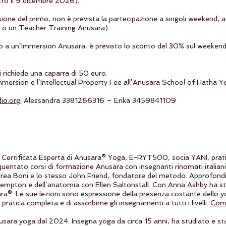
tro il 9 dicembre 2026).
one del primo, non è prevista la partecipazione a singoli weekend, a
o un Teacher Training Anusara).
o a un’Immersion Anusara, è previsto lo sconto del 30% sul weekend s
i richiede una caparra di 50 euro.
mmersion e l’Intellectual Property Fee all’Anusara School of Hatha Y
io.org
; Alessandra 3381266316 – Erika 3459841109
Certificata Esperta di Anusara® Yoga, E-RYT500, socia YANI, prat
uentato corsi di formazione Anusara con insegnanti rinomati italiani
drea Boni e lo stesso John Friend, fondatore del metodo. Approfondis
Kempton e dell’anatomia con Ellen Saltonstall. Con Anna Ashby ha s
ra®. Le sue lezioni sono espressione della presenza costante dello y
ratica completa e di assorbirne gli insegnamenti a tutti i livelli.
Com
usara yoga dal 2024. Insegna yoga da circa 15 anni, ha studiato e s