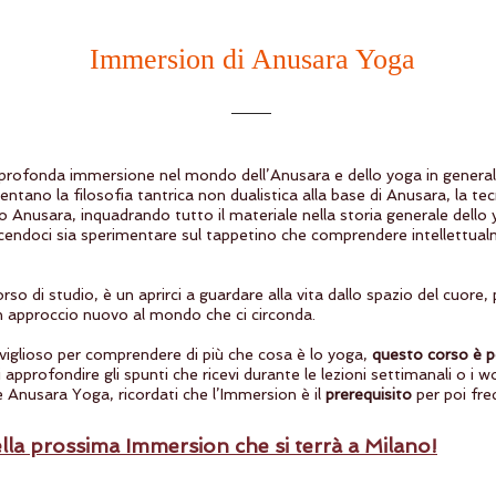
Immersion di Anusara Yoga
profonda immersione nel mondo dell’Anusara e dello yoga in genera
tano la filosofia tantrica non dualistica alla base di Anusara, la tecni
Anusara, inquadrando tutto il materiale nella storia generale dello
cendoci sia sperimentare sul tappetino che comprendere intellettual
o di studio, è un aprirci a guardare alla vita dallo spazio del cuore,
un approccio nuovo al mondo che ci circonda.
aviglioso per comprendere di più che cosa è lo yoga,
questo corso è p
 approfondire gli spunti che ricevi durante le lezioni settimanali o i 
 Anusara Yoga, ricordati che l’Immersion è il
prerequisito
per poi fre
della prossima Immersion che si terrà a Milano!