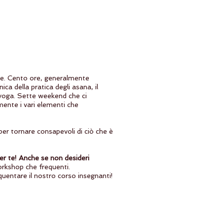
le. Cento ore, generalmente
ca della pratica degli asana, il
 yoga. Sette weekend che ci
mente i vari elementi che
 per tornare consapevoli di ciò che è
er te! Anche se non desideri
workshop che frequenti.
quentare il nostro corso insegnanti!