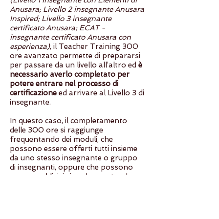
(Livello 1 insegnante con Elementi di
Anusara; Livello 2 insegnante Anusara
Inspired; Livello 3 insegnante
certificato Anusara; ECAT -
insegnante certificato Anusara con
esperienza)
, il Teacher Training 300
ore avanzato permette di prepararsi
per passare da un livello all’altro ed
è
necessario averlo completato per
potere entrare nel processo di
certificazione
ed arrivare al Livello 3 di
insegnante.
In questo caso, il completamento
delle 300 ore si raggiunge
frequentando dei moduli, che
possono essere offerti tutti insieme
da uno stesso insegnante o gruppo
di insegnanti, oppure che possono
essere suddivisi singolarmente e lo
studente può frequentarli anche con
insegnanti diversi secondo le proprie
esigenze e tempistiche.